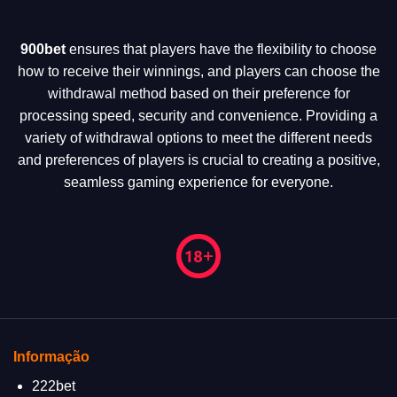
900bet
ensures that players have the flexibility to choose
how to receive their winnings, and players can choose the
withdrawal method based on their preference for
processing speed, security and convenience. Providing a
variety of withdrawal options to meet the different needs
and preferences of players is crucial to creating a positive,
seamless gaming experience for everyone.
Informação
222bet