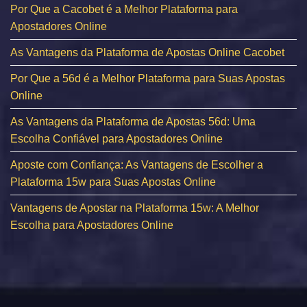
Por Que a Cacobet é a Melhor Plataforma para
Apostadores Online
As Vantagens da Plataforma de Apostas Online Cacobet
Por Que a 56d é a Melhor Plataforma para Suas Apostas
Online
As Vantagens da Plataforma de Apostas 56d: Uma
Escolha Confiável para Apostadores Online
Aposte com Confiança: As Vantagens de Escolher a
Plataforma 15w para Suas Apostas Online
Vantagens de Apostar na Plataforma 15w: A Melhor
Escolha para Apostadores Online