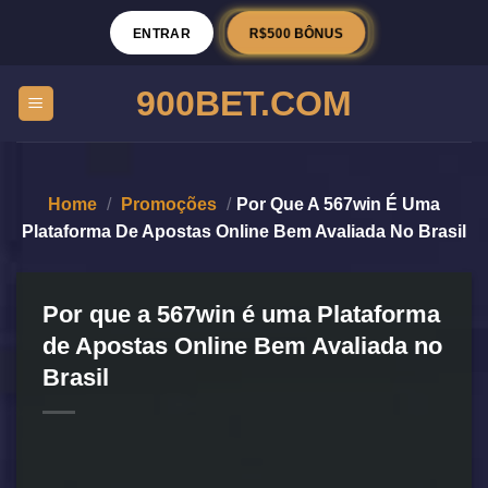
R$500 BÔNUS
ENTRAR
900BET.COM
Home
/
Promoções
/
Por Que A 567win É Uma
Plataforma De Apostas Online Bem Avaliada No Brasil
Por que a 567win é uma Plataforma
de Apostas Online Bem Avaliada no
Brasil