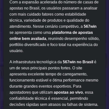
Com a expansão acelerada do número de casas de
apostas no Brasil, os usuários passaram a analisar
com mais cuidado fatores como estabilidade
técnica, variedade de produtos e qualidade do
atendimento. Nesse cenário competitivo, a
567win
se apresenta como uma
plataforma de apostas
online bem avaliada
, reunindo desempenho sólido,
portfólio diversificado e foco total na experiência do
usuário.
A infraestrutura tecnológica da
567win no Brasil
é
um de seus principais pontos fortes. O site
apresenta excelente tempo de carregamento,
funcionamento estável e ótima performance mesmo
durante grandes eventos esportivos. Para
apostadores que utilizam
apostas ao vivo
, essa
confiabilidade técnica é essencial, permitindo
decisões rápidas sem atrasos ou falhas de sistema.