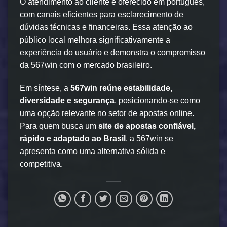
O atendimento ao cliente é oferecido em português,
com canais eficientes para esclarecimento de
dúvidas técnicas e financeiras. Essa atenção ao
público local melhora significativamente a
experiência do usuário e demonstra o compromisso
da 567win com o mercado brasileiro.
Em síntese, a
567win reúne estabilidade,
diversidade e segurança
, posicionando-se como
uma opção relevante no setor de apostas online.
Para quem busca um
site de apostas confiável,
rápido e adaptado ao Brasil
, a 567win se
apresenta como uma alternativa sólida e
competitiva.