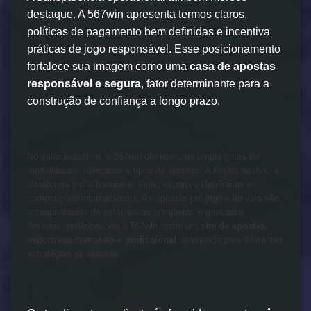
destaque. A 567win apresenta termos claros,
políticas de pagamento bem definidas e incentiva
práticas de jogo responsável. Esse posicionamento
fortalece sua imagem como uma
casa de apostas
responsável e segura
, fator determinante para a
construção de confiança a longo prazo.
No setor esportivo, a 567win oferece uma ampla gama de
modalidades, mercados e tipos de apostas. Além do futebol, a
plataforma inclui basquete, tênis, esportes eletrônicos e
competições internacionais. As apostas pré-jogo e ao vivo são
acompanhadas de estatísticas completas e mercados
flexíveis, posicionando a 567win como um
site de apostas
esportivas completo e profissional
, adequado para diferentes
estratégias de apostas.