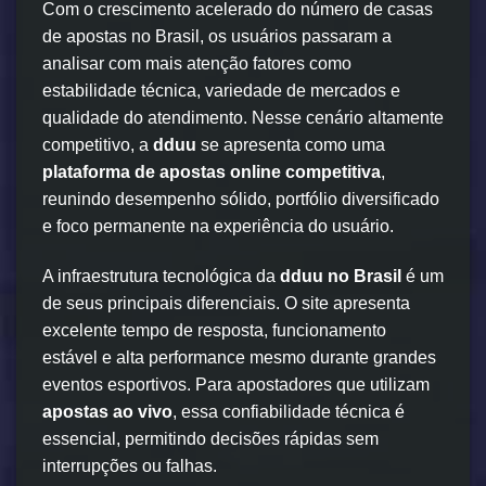
Com o crescimento acelerado do número de casas
de apostas no Brasil, os usuários passaram a
analisar com mais atenção fatores como
estabilidade técnica, variedade de mercados e
qualidade do atendimento. Nesse cenário altamente
competitivo, a
dduu
se apresenta como uma
plataforma de apostas online competitiva
,
reunindo desempenho sólido, portfólio diversificado
e foco permanente na experiência do usuário.
A infraestrutura tecnológica da
dduu no Brasil
é um
de seus principais diferenciais. O site apresenta
excelente tempo de resposta, funcionamento
estável e alta performance mesmo durante grandes
eventos esportivos. Para apostadores que utilizam
apostas ao vivo
, essa confiabilidade técnica é
essencial, permitindo decisões rápidas sem
interrupções ou falhas.