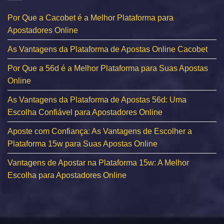
Por Que a Cacobet é a Melhor Plataforma para
Apostadores Online
As Vantagens da Plataforma de Apostas Online Cacobet
Por Que a 56d é a Melhor Plataforma para Suas Apostas
Online
As Vantagens da Plataforma de Apostas 56d: Uma
Escolha Confiável para Apostadores Online
Aposte com Confiança: As Vantagens de Escolher a
Plataforma 15w para Suas Apostas Online
Vantagens de Apostar na Plataforma 15w: A Melhor
Escolha para Apostadores Online