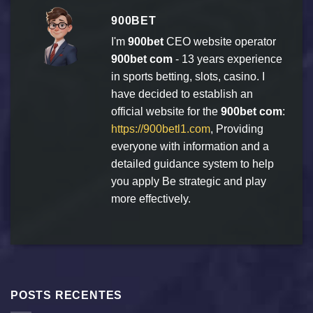
900BET
I'm
900bet
CEO website operator
900bet com
- 13 years experience
in sports betting, slots, casino. I
have decided to establish an
official website for the
900bet com
:
https://900betl1.com
, Providing
everyone with information and a
detailed guidance system to help
you apply Be strategic and play
more effectively.
POSTS RECENTES