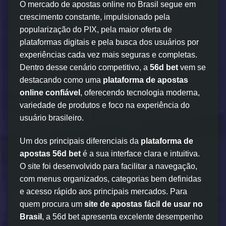
O mercado de apostas online no Brasil segue em
crescimento constante, impulsionado pela
popularização do PIX, pela maior oferta de
plataformas digitais e pela busca dos usuários por
experiências cada vez mais seguras e completas.
Dentro desse cenário competitivo, a
56d bet
vem se
destacando como uma
plataforma de apostas
online confiável
, oferecendo tecnologia moderna,
variedade de produtos e foco na experiência do
usuário brasileiro.
Um dos principais diferenciais da
plataforma de
apostas 56d bet
é a sua interface clara e intuitiva.
O site foi desenvolvido para facilitar a navegação,
com menus organizados, categorias bem definidas
e acesso rápido aos principais mercados. Para
quem procura um
site de apostas fácil de usar no
Brasil
, a 56d bet apresenta excelente desempenho