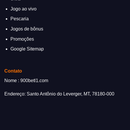
Jogo ao vivo
Pescaria
Jogos de bônus
Promoções
Google Sitemap
Contato
Nome : 900betl1.com
Endereço: Santo Antônio do Leverger, MT, 78180-000