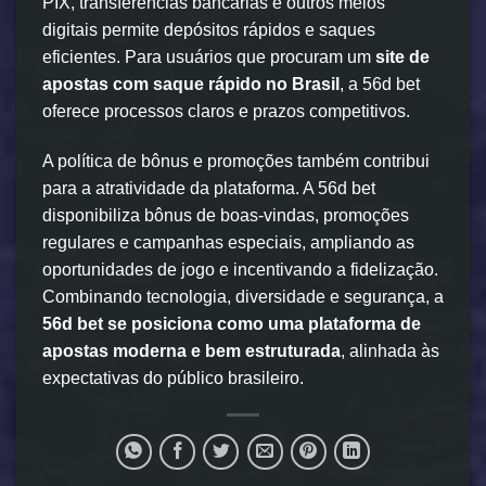
PIX, transferências bancárias e outros meios
digitais permite depósitos rápidos e saques
eficientes. Para usuários que procuram um
site de
apostas com saque rápido no Brasil
, a 56d bet
oferece processos claros e prazos competitivos.
A política de bônus e promoções também contribui
para a atratividade da plataforma. A 56d bet
disponibiliza bônus de boas-vindas, promoções
regulares e campanhas especiais, ampliando as
oportunidades de jogo e incentivando a fidelização.
Combinando tecnologia, diversidade e segurança, a
56d bet se posiciona como uma plataforma de
apostas moderna e bem estruturada
, alinhada às
expectativas do público brasileiro.