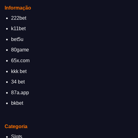
Informação
222bet
k11bet
bet5u
80game
65x.com
kkk bet
34 bet
87a.app
bkbet
Categoria
Slots