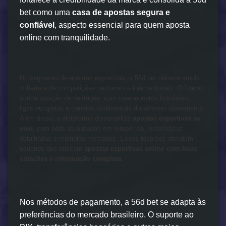
bet como uma
casa de apostas segura e
confiável
, aspecto essencial para quem aposta
online com tranquilidade.
No segmento de apostas esportivas, a 56d bet oferece ampla
cobertura de competições nacionais e internacionais. O futebol
ocupa posição de destaque, com campeonatos brasileiros,
ligas europeias e torneios continentais disponíveis diariamente.
Além disso, a plataforma disponibiliza
apostas esportivas ao
vivo
, com odds atualizadas em tempo real, estatísticas
detalhadas e múltiplos mercados. Esses recursos atendem
usuários que buscam
apostas esportivas online com boas
cotações e informação completa
.
Nos métodos de pagamento, a 56d bet se adapta às
preferências do mercado brasileiro. O suporte ao