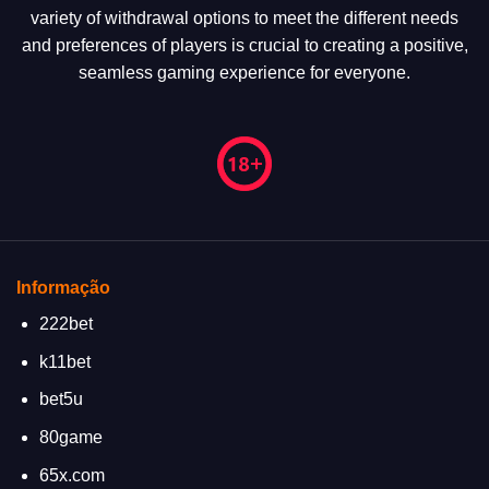
variety of withdrawal options to meet the different needs
and preferences of players is crucial to creating a positive,
seamless gaming experience for everyone.
Informação
222bet
k11bet
bet5u
80game
65x.com