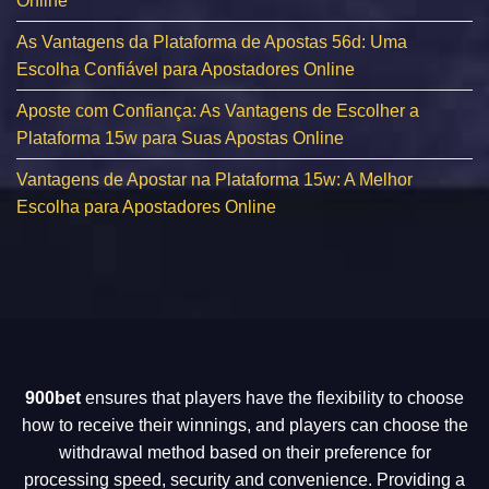
Online
As Vantagens da Plataforma de Apostas 56d: Uma
Escolha Confiável para Apostadores Online
Aposte com Confiança: As Vantagens de Escolher a
Plataforma 15w para Suas Apostas Online
Vantagens de Apostar na Plataforma 15w: A Melhor
Escolha para Apostadores Online
900bet
ensures that players have the flexibility to choose
how to receive their winnings, and players can choose the
withdrawal method based on their preference for
processing speed, security and convenience. Providing a