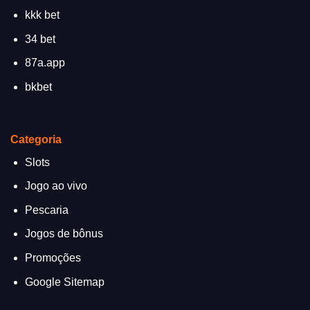
kkk bet
34 bet
87a.app
bkbet
Categoria
Slots
Jogo ao vivo
Pescaria
Jogos de bônus
Promoções
Google Sitemap