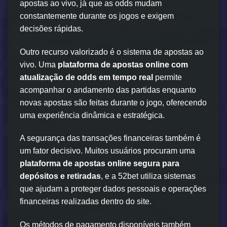
apostas ao vivo, já que as odds mudam
constantemente durante os jogos e exigem
decisões rápidas.
Outro recurso valorizado é o sistema de apostas ao
vivo. Uma
plataforma de apostas online com
atualização de odds em tempo real
permite
acompanhar o andamento das partidas enquanto
novas apostas são feitas durante o jogo, oferecendo
uma experiência dinâmica e estratégica.
A segurança das transações financeiras também é
um fator decisivo. Muitos usuários procuram uma
plataforma de apostas online segura para
depósitos e retiradas
, e a 52bet utiliza sistemas
que ajudam a proteger dados pessoais e operações
financeiras realizadas dentro do site.
Os métodos de pagamento disponíveis também