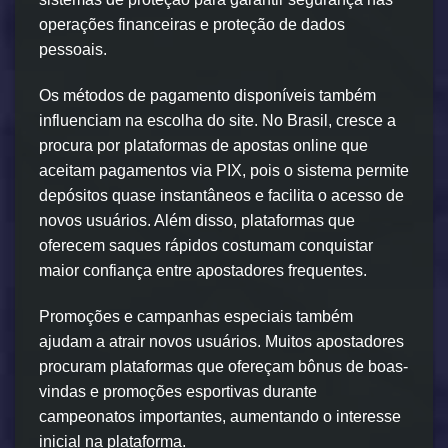
operações financeiras e proteção de dados
pessoais.
Os métodos de pagamento disponíveis também
influenciam na escolha do site. No Brasil, cresce a
procura por plataformas de apostas online que
aceitam pagamentos via PIX, pois o sistema permite
depósitos quase instantâneos e facilita o acesso de
novos usuários. Além disso, plataformas que
oferecem saques rápidos costumam conquistar
maior confiança entre apostadores frequentes.
Promoções e campanhas especiais também
ajudam a atrair novos usuários. Muitos apostadores
procuram plataformas que ofereçam bônus de boas-
vindas e promoções esportivas durante
campeonatos importantes, aumentando o interesse
inicial na plataforma.