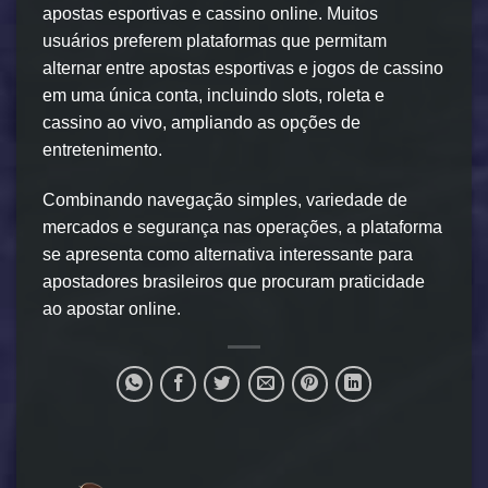
apostas esportivas e cassino online. Muitos
usuários preferem plataformas que permitam
alternar entre apostas esportivas e jogos de cassino
em uma única conta, incluindo slots, roleta e
cassino ao vivo, ampliando as opções de
entretenimento.
Combinando navegação simples, variedade de
mercados e segurança nas operações, a plataforma
se apresenta como alternativa interessante para
apostadores brasileiros que procuram praticidade
ao apostar online.