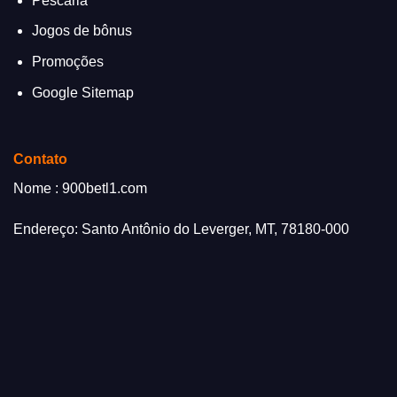
Pescaria
Jogos de bônus
Promoções
Google Sitemap
Contato
Nome : 900betl1.com
Endereço: Santo Antônio do Leverger, MT, 78180-000