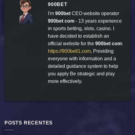
900BET
I'm
900bet
CEO website operator
900bet com
- 13 years experience
in sports betting, slots, casino. I
have decided to establish an
official website for the
900bet com
:
https://900betl1.com
, Providing
everyone with information and a
detailed guidance system to help
you apply Be strategic and play
more effectively.
POSTS RECENTES