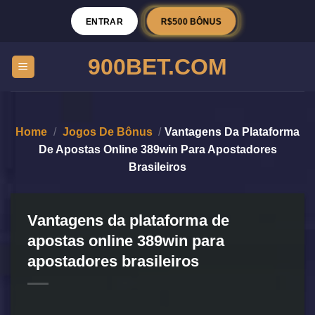
R$500 BÔNUS
ENTRAR
900BET.COM
Home
/
Jogos De Bônus
/
Vantagens Da Plataforma
De Apostas Online 389win Para Apostadores
Brasileiros
Vantagens da plataforma de
apostas online 389win para
apostadores brasileiros